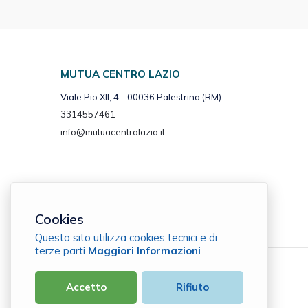
MUTUA CENTRO LAZIO
Viale Pio XII, 4 - 00036 Palestrina (RM)
3314557461
info@mutuacentrolazio.it
Cookies
Questo sito utilizza cookies tecnici e di
terze parti
Maggiori Informazioni
Mutua Centro Lazio
Accetto
Rifiuto
C.F. 93032330586 |
Cookie Policy
|
Privacy Policy