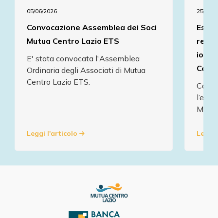
05/06/2026
25/05/2
Convocazione Assemblea dei Soci
Estat
Mutua Centro Lazio ETS
relax
ionic
E' stata convocata l'Assemblea
Centr
Ordinaria degli Associati di Mutua
Centro Lazio ETS.
Calabr
l’esta
Mutua
Leggi l'articolo
Leggi 